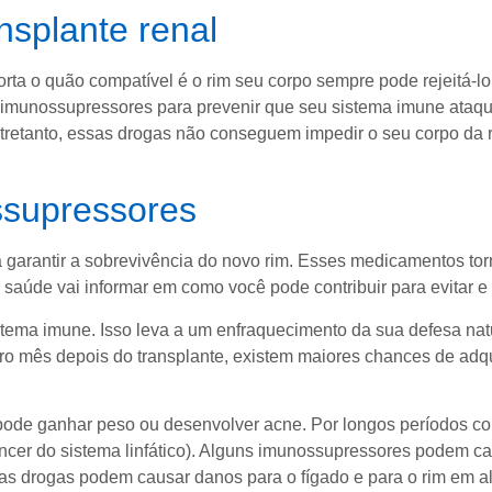
nsplante renal
porta o quão compatível é o rim seu corpo sempre pode rejeitá
imunossupressores para prevenir que seu sistema imune ataqu
retanto, essas drogas não conseguem impedir o seu corpo da re
ssupressores
garantir a sobrevivência do novo rim. Esses medicamentos torn
aúde vai informar em como você pode contribuir para evitar e d
tema imune. Isso leva a um enfraquecimento da sua defesa nat
ro mês depois do transplante, existem maiores chances de adqu
pode ganhar peso ou desenvolver acne. Por longos períodos c
er do sistema linfático). Alguns imunossupressores podem causa
as drogas podem causar danos para o fígado e para o rim em a