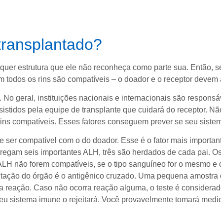
 transplantado?
uer estrutura que ele não reconheça como parte sua. Então, s
m todos os rins são compatíveis – o doador e o receptor devem 
. No geral, instituições nacionais e internacionais são respon
istidos pela equipe de transplante que cuidará do receptor. Nã
ins compatíveis. Esses fatores conseguem prever se seu sistem
 ser compatível com o do doador. Esse é o fator mais importan
regam seis importantes ALH, três são herdados de cada pai. O
LH não forem compatíveis, se o tipo sanguíneo for o mesmo e o
lantação do órgão é o antigênico cruzado. Uma pequena amostr
 reação. Caso não ocorra reação alguma, o teste é considerado
seu sistema imune o rejeitará. Você provavelmente tomará medi