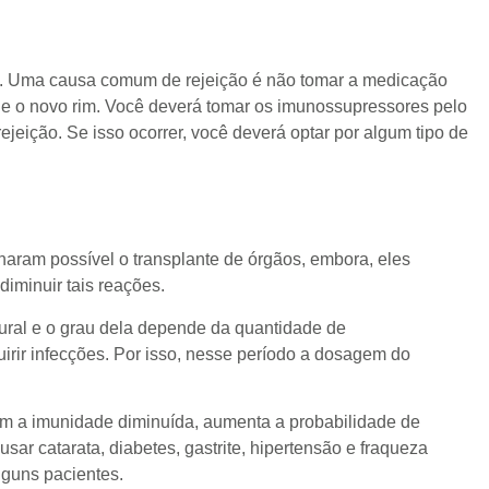
-lo. Uma causa comum de rejeição é não tomar a medicação
e o novo rim. Você deverá tomar os imunossupressores pelo
jeição. Se isso ocorrer, você deverá optar por algum tipo de
aram possível o transplante de órgãos, embora, eles
iminuir tais reações.
ural e o grau dela depende da quantidade de
irir infecções. Por isso, nesse período a dosagem do
om a imunidade diminuída, aumenta a probabilidade de
r catarata, diabetes, gastrite, hipertensão e fraqueza
lguns pacientes.