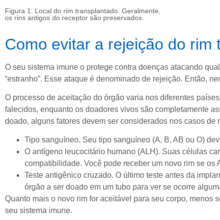
Figura 1: Local do rim transplantado. Geralmente,
os rins antigos do receptor são preservados.
Como evitar a rejeição do rim
O seu sistema imune o protege contra doenças atacando qualq
“estranho”. Esse ataque é denominado de rejeição. Então, ne
O processo de aceitação do órgão varia nos diferentes países
falecidos, enquanto os doadores vivos são completamente ass
doado, alguns fatores devem ser considerados nos casos de r
Tipo sanguíneo. Seu tipo sanguíneo (A, B, AB ou O) deve
O antígeno leucocitário humano (ALH). Suas células car
compatibilidade. Você pode receber um novo rim se os A
Teste antigênico cruzado. O último teste antes da imp
órgão a ser doado em um tubo para ver se ocorre alguma
Quanto mais o novo rim for aceitável para seu corpo, menos 
seu sistema imune.