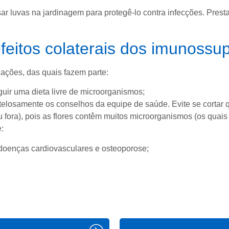
r luvas na jardinagem para protegê-lo contra infecções. Prestar 
feitos colaterais dos imunossu
s ações, das quais fazem parte:
guir uma dieta livre de microorganismos;
utelosamente os conselhos da equipe de saúde. Evite se cortar 
u fora), pois as flores contêm muitos microorganismos (os qua
:
s, doenças cardiovasculares e osteoporose;